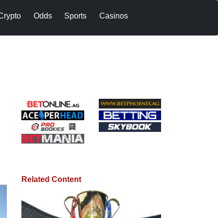
Crypto
Odds
Sports
Casinos
Related Content