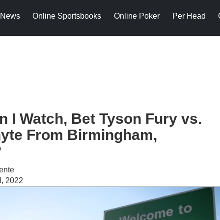
 News
Online Sportsbooks
Online Poker
Per Head
 I Watch, Bet Tyson Fury vs.
hyte From Birmingham,
?
ente
l, 2022